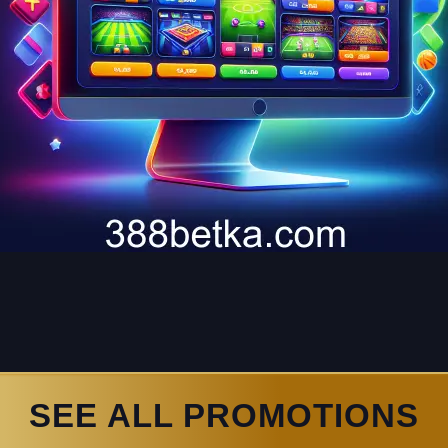
SEE ALL PROMOTIONS