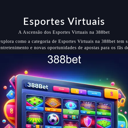
Esportes Virtuais
A Ascensão dos Esportes Virtuais na 388bet
 explora como a categoria de Esportes Virtuais na 388bet tem s
ntretenimento e novas oportunidades de apostas para os fãs d