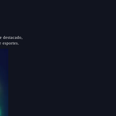
e destacado,
e esportes.