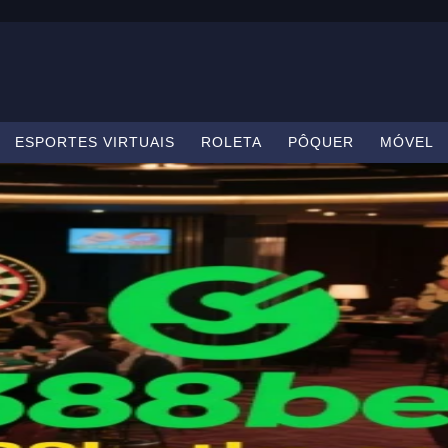
ESPORTES VIRTUAIS
ROLETA
PÔQUER
MÓVEL