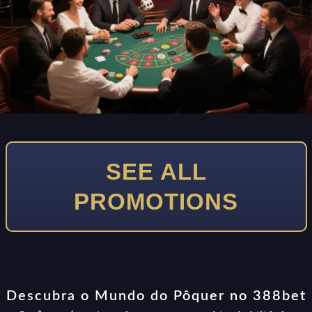
SEE ALL
PROMOTIONS
Descubra o Mundo do Pôquer no 388bet