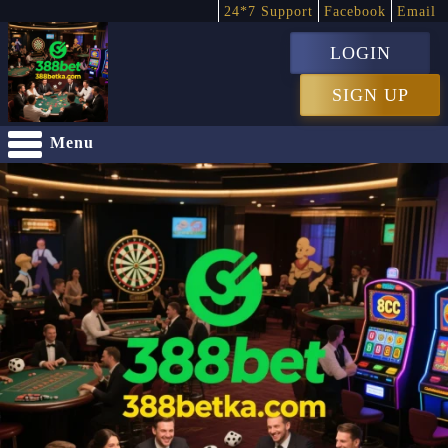
24*7 Support
Facebook
Email
LOGIN
SIGN UP
Menu