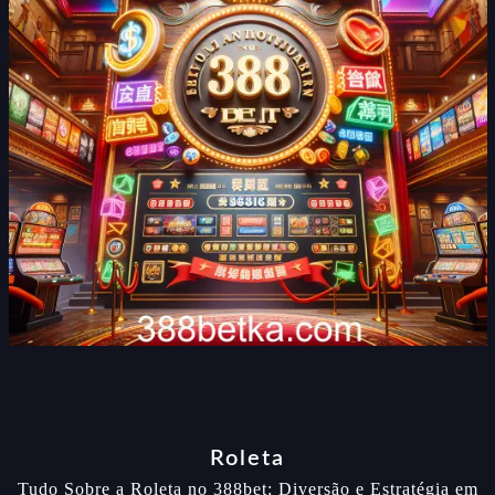
Roleta
Tudo Sobre a Roleta no 388bet: Diversão e Estratégia em