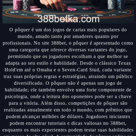
O pôquer é um dos jogos de cartas mais populares do
mundo, amado tanto por amadores quanto por
profissionais. No site 388bet, o pôquer é apresentado como
uma categoria que oferece diversas variantes do jogo,
permitindo que os jogadores escolham a que melhor se
adapta ao seu estilo e habilidade. Desde o clássico Texas
Hold'em até o Omaha e o Seven-Card Stud, cada variante
traz suas próprias regras e estratégias, atraindo um público
diversificado. O pôquer não é apenas um jogo de
habilidade; ele também envolve uma forte componente de
psicologia, onde a leitura dos oponentes pode ser a chave
para a vitória. Além disso, competições de pôquer são
realizadas anualmente em todo o mundo, com prêmios que
podem alcançar milhões de dólares. Jogadores iniciantes
podem encontrar tutoriais e dicas valiosas no 388bet,
enquanto os mais experientes podem testar suas habilidades